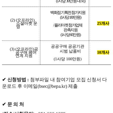
(1
사당
30
만원 내외
)
백화점 기획전 참가지원
(1
사당
180
만원
)
(2) (
오프라인
)
소셜마켓 운
25
개사
/
플리마켓 참가업체
영
판촉지원
(1
사당
60
만원
)
공공구매 공공기관
(3) (
오프라인
)
공
시범 납품비
공구매 페어
10
개사
연계 지원
(1
사당
100
만원
)
✔
신청방법 :
첨부파일 내 참여기업 모집 신청서 다
운로드 후 이메일(bsec@bepa.kr) 제출
✔
문 의 처