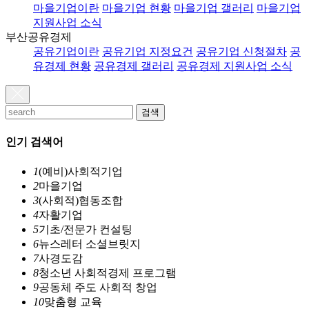
마을기업이란
마을기업 현황
마을기업 갤러리
마을기업
지원사업 소식
부산공유경제
공유기업이란
공유기업 지정요건
공유기업 신청절차
공
유경제 현황
공유경제 갤러리
공유경제 지원사업 소식
검색
인기 검색어
1
(예비)사회적기업
2
마을기업
3
(사회적)협동조합
4
자활기업
5
기초/전문가 컨설팅
6
뉴스레터 소셜브릿지
7
사경도감
8
청소년 사회적경제 프로그램
9
공동체 주도 사회적 창업
10
맞춤형 교육