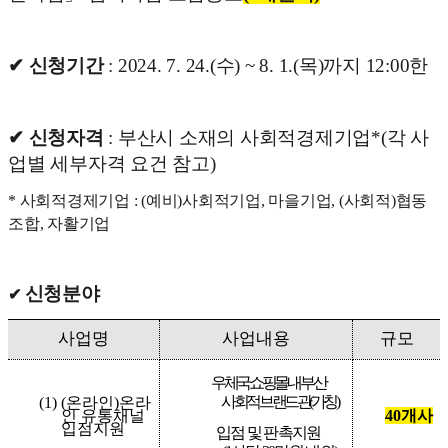
✔
신청기간
:
2024. 7. 24.(수) ~ 8. 1.(목)까지 12:00한
✔
신청자격
:
부산시 소재의 사회적경제기업*(각 사
업별 세부자격 요건 참고)
* 사회적경제기업 : (예비)사회적기업, 마을기업, (사회적)협동
조합, 자활기업
신청분야
✔
사업명
사업내용
규모
우체국쇼핑몰 내 부산
사회적브랜드관
(
가칭
)
(1) (
온라인
)
온라
인 유통채널
40
개사
입점지원
입점 및 판촉지원