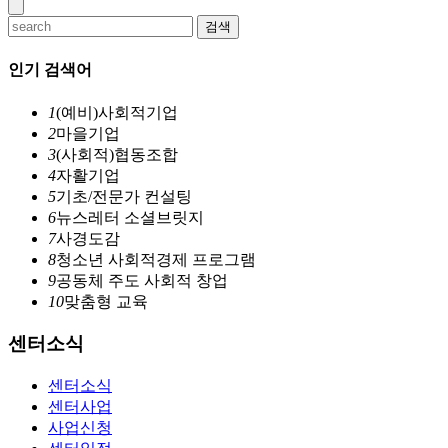
검색
인기 검색어
1
(예비)사회적기업
2
마을기업
3
(사회적)협동조합
4
자활기업
5
기초/전문가 컨설팅
6
뉴스레터 소셜브릿지
7
사경도감
8
청소년 사회적경제 프로그램
9
공동체 주도 사회적 창업
10
맞춤형 교육
센터소식
센터소식
센터사업
사업신청