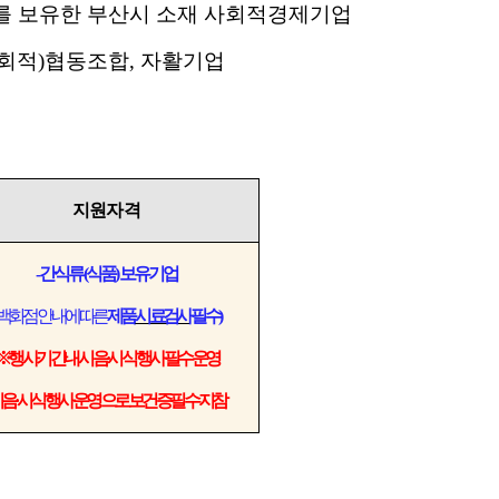
)를 보유한 부산시 소재 사회적경제기업
사회적)협동조합, 자활기업
지원자격
-
간식류
(
식품
)
보유기업
백화점 안내에 따른
제품
시료검사
필수
)
※
행사기간 내 시음
·
시식 행사 필수운영
시음
·
시식행사 운영으로 보건증 필수 지참