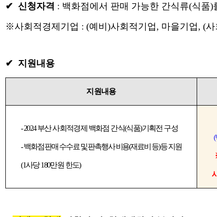
✔ 신청자격
: 백화점에서 판매 가능한 간식류(식품
※사회적경제기업 : (예비)사회적기업, 마을기업, (
✔ 지원내용
지원내용
- 2024
부산 사회적경제 백화점 간식
(
식품
)
기획전 구성
(
-
백화점 판매 수수료 및 판촉행사 비용
(
재료비 등
)
등 지원
(1
사당
180
만원 한도
)