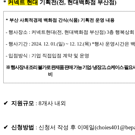
*
커넥트 현대
기획전(전, 현대백화점 부산점)
*
부산 사회적경제 백화점 간식
(
식품
)
기획전 운영 내용
-
행사장소
:
커넥트현대
(
전
,
현대백화점 부산점
) 3
층 행복상회
-
행사기간
: 2024. 12. 01.(
일
) ~ 12. 12.(
목
) *
행사 운영시간은 
-
입점방식
:
기업 직접입점 계약 및 운영
※
행사장 내 조리 불가로 완제품 판매 가능 기업
/
냉장고
,
쇼케이스 필요시
비
✔ 지원규모
: 8개사 내외
✔ 신청방법
: 신청서 작성 후 이메일(choies401@bepa