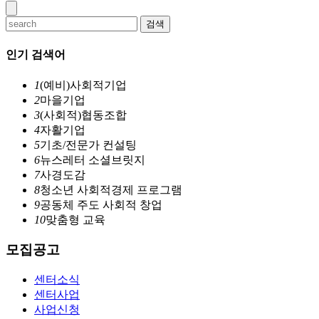
검색
인기 검색어
1
(예비)사회적기업
2
마을기업
3
(사회적)협동조합
4
자활기업
5
기초/전문가 컨설팅
6
뉴스레터 소셜브릿지
7
사경도감
8
청소년 사회적경제 프로그램
9
공동체 주도 사회적 창업
10
맞춤형 교육
모집공고
센터소식
센터사업
사업신청