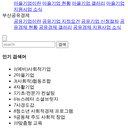
마을기업이란
마을기업 현황
마을기업 갤러리
마을기업
지원사업 소식
부산공유경제
공유기업이란
공유기업 지정요건
공유기업 신청절차
공
유경제 현황
공유경제 갤러리
공유경제 지원사업 소식
검색
인기 검색어
1
(예비)사회적기업
2
마을기업
3
(사회적)협동조합
4
자활기업
5
기초/전문가 컨설팅
6
뉴스레터 소셜브릿지
7
사경도감
8
청소년 사회적경제 프로그램
9
공동체 주도 사회적 창업
10
맞춤형 교육