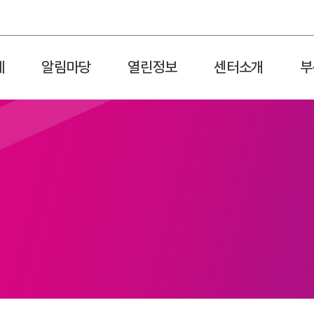
제
알림마당
열린정보
센터소개
부