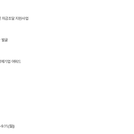
및 자금조달 지원사업
r 발굴
경제기업 어워드
11.(월))