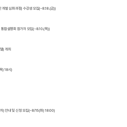
발 심화과정) 수강생 모집(~8.18.(금))
합설명회 참가자 모집(~8.10.(목))
델) 개최
) 18시)
안내 및 신청 모집(~8/15(화) 18:00)