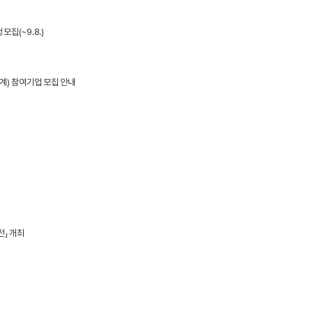
집(~9.8.)
계) 참여기업 모집 안내
전」 개최