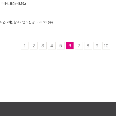
생 모집(~8.19.)
2차)」 참여기업 모집 공고(~8.23.(수))
1
2
3
4
5
6
7
8
9
10