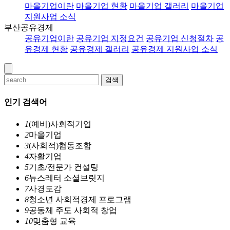
마을기업이란
마을기업 현황
마을기업 갤러리
마을기업
지원사업 소식
부산공유경제
공유기업이란
공유기업 지정요건
공유기업 신청절차
공
유경제 현황
공유경제 갤러리
공유경제 지원사업 소식
검색
인기 검색어
1
(예비)사회적기업
2
마을기업
3
(사회적)협동조합
4
자활기업
5
기초/전문가 컨설팅
6
뉴스레터 소셜브릿지
7
사경도감
8
청소년 사회적경제 프로그램
9
공동체 주도 사회적 창업
10
맞춤형 교육