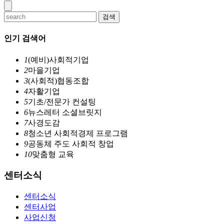
검색
인기 검색어
1
(예비)사회적기업
2
마을기업
3
(사회적)협동조합
4
자활기업
5
기초/전문가 컨설팅
6
뉴스레터 소셜브릿지
7
사경도감
8
청소년 사회적경제 프로그램
9
공동체 주도 사회적 창업
10
맞춤형 교육
센터소식
센터소식
센터사업
사업신청