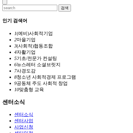
검색
인기 검색어
1
(예비)사회적기업
2
마을기업
3
(사회적)협동조합
4
자활기업
5
기초/전문가 컨설팅
6
뉴스레터 소셜브릿지
7
사경도감
8
청소년 사회적경제 프로그램
9
공동체 주도 사회적 창업
10
맞춤형 교육
센터소식
센터소식
센터사업
사업신청