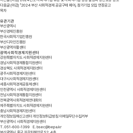
다음글
(마감) 「2024 부산 사회적경제 공공구매 페어」 참가기업 모집 연장공고
목차
유관기관
부산광역시
부산경제진흥원
한국사회적기업진흥원
부산디자인진흥원
부산광역자활센터
광역사회적경제지원센터
강원특별자치도 사회적경제지원센터
경남사회적경제통합지원센터
경상북도 사회적경제지원센터
광주사회적경제지원센터
대구시사회적경제지원센터
세종사회적경제공동체센터
인천광역시 사회적경제지원센터
전남사회적경제통합지원센터
전북광역사회적경제연대회의
제주특별자치도 사회적경제지원센터
충남사회적경제지원센터
개인정보침해신고센터
개인정보취급방침
이메일무단수집거부
부산광역시 사회적경제지원센터
T. 051-600-1399 E. bsec@bepa.kr
부산광역시 중구 자갈치해안로 52, 4층