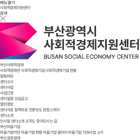
메뉴열기
사회적경제지원센터
검색
부산사회적경제
사회적경제란
사회적경제기업
사회적경제기업 현황
알림마당
센터소식
센터사업
사업신청
센터일정
모집공고
열린정보
센터자료
정책자료
언론보도
현장스케치
센터소개
인사말
센터소개
조직도
찾아오시는 길
부산마을기업
마을기업이란
마을기업 현황
마을기업 갤러리
마을기업 지원사업 소식
부산공유경제