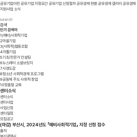
공유기업이란
공유기업 지정요건
공유기업 신청절차
공유경제 현황
공유경제 갤러리
공유경제
지원사업 소식
검색
인기 검색어
1
(예비)사회적기업
2
마을기업
3
(사회적)협동조합
4
자활기업
5
기초/전문가 컨설팅
6
뉴스레터 소셜브릿지
7
사경도감
8
청소년 사회적경제 프로그램
9
공동체 주도 사회적 창업
10
맞춤형 교육
센터소식
센터소식
센터사업
사업신청
센터일정
모집공고
(마감) 부산시, 2024년도 「예비사회적기업」 지정 신청 접수
출처
부산광역시