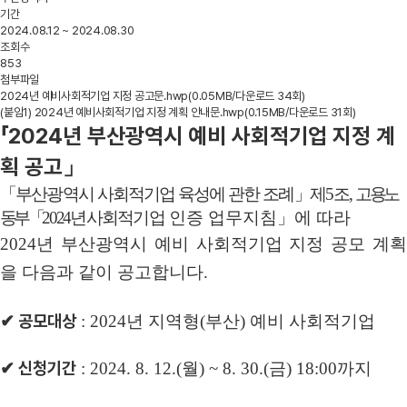
기간
2024.08.12 ~ 2024.08.30
조회수
853
첨부파일
2024년 예비사회적기업 지정 공고문.hwp
(0.05MB/다운로드 34회)
(붙임1) 2024년 예비사회적기업 지정 계획 안내문.hwp
(0.15MB/다운로드 31회)
「2024년 부산광역시 예비 사회적기업 지정 계
획 공고
」
「부산광역시
사회적기업
육성에
관한
조례」제
5
조
,
고용노
동부「
2024
년
사회적
기업
인증
업무지침」에
따라
2024
년
부산광역시
예비
사회적기업
지정
공모
계
을
다음과
같이
공고합니다
.
✔ 공모대상
: 2024년 지역형(부산) 예비 사회적기업
✔ 신청기간
: 2024. 8. 12.(월) ~ 8. 30.(금) 18:00까지