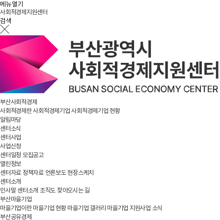
메뉴열기
사회적경제지원센터
검색
부산사회적경제
사회적경제란
사회적경제기업
사회적경제기업 현황
알림마당
센터소식
센터사업
사업신청
센터일정
모집공고
열린정보
센터자료
정책자료
언론보도
현장스케치
센터소개
인사말
센터소개
조직도
찾아오시는 길
부산마을기업
마을기업이란
마을기업 현황
마을기업 갤러리
마을기업 지원사업 소식
부산공유경제