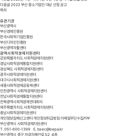
다음글
2023 부산 중소기업인 대상 선정 공고
목차
유관기관
부산광역시
부산경제진흥원
한국사회적기업진흥원
부산디자인진흥원
부산광역자활센터
광역사회적경제지원센터
강원특별자치도 사회적경제지원센터
경남사회적경제통합지원센터
경상북도 사회적경제지원센터
광주사회적경제지원센터
대구시사회적경제지원센터
세종사회적경제공동체센터
인천광역시 사회적경제지원센터
전남사회적경제통합지원센터
전북광역사회적경제연대회의
제주특별자치도 사회적경제지원센터
충남사회적경제지원센터
개인정보침해신고센터
개인정보취급방침
이메일무단수집거부
부산광역시 사회적경제지원센터
T. 051-600-1399 E. bsec@bepa.kr
부산광역시 중구 자갈치해안로 52, 4층