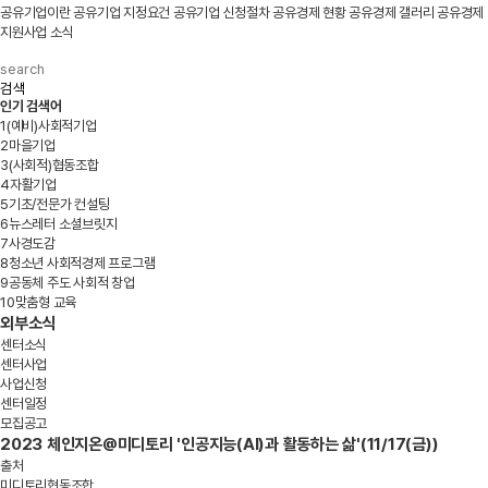
공유기업이란
공유기업 지정요건
공유기업 신청절차
공유경제 현황
공유경제 갤러리
공유경제
지원사업 소식
검색
인기 검색어
1
(예비)사회적기업
2
마을기업
3
(사회적)협동조합
4
자활기업
5
기초/전문가 컨설팅
6
뉴스레터 소셜브릿지
7
사경도감
8
청소년 사회적경제 프로그램
9
공동체 주도 사회적 창업
10
맞춤형 교육
외부소식
센터소식
센터사업
사업신청
센터일정
모집공고
2023 체인지온@미디토리 '인공지능(AI)과 활동하는 삶'(11/17(금))
출처
미디토리협동조합