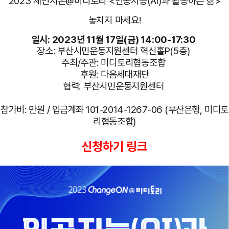
2023 체인지온@미디토리 <인공지능(AI)과 활동하는 삶>
놓치지 마세요!
일시: 2023년 11월 17일(금) 14:00-17:30
장소: 부산시민운동지원센터 혁신홀P(5층)
주최/주관: 미디토리협동조합
후원: 다음세대재단
협력
:
부산시민운동지원센터
참가비:
만원 / 입금계좌 101-2014-1267-06 (부산은행, 미디토
리협동조합)
신청하기 링크