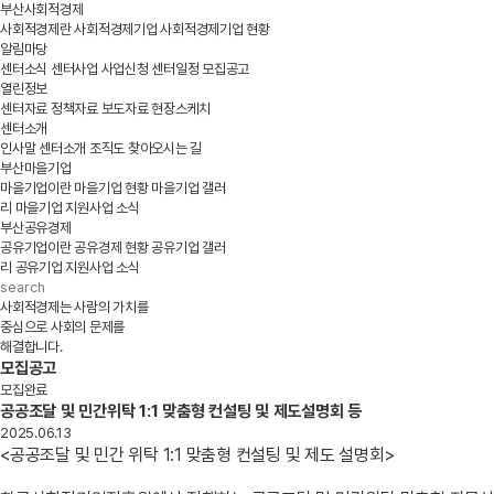
부산사회적경제
사회적경제란
사회적경제기업
사회적경제기업 현황
알림마당
센터소식
센터사업
사업신청
센터일정
모집공고
열린정보
센터자료
정책자료
보도자료
현장스케치
센터소개
인사말
센터소개
조직도
찾아오시는 길
부산마을기업
마을기업이란
마을기업 현황
마을기업 갤러
리
마을기업 지원사업 소식
부산공유경제
공유기업이란
공유경제 현황
공유기업 갤러
리
공유기업 지원사업 소식
사회적경제는 사람의 가치를
중심으로 사회의 문제를
해결합니다.
모집공고
모집완료
공공조달 및 민간위탁 1:1 맞춤형 컨설팅 및 제도설명회 등
2025.06.13
<공공조달 및 민간 위탁 1:1 맞춤형 컨설팅 및 제도 설명회>