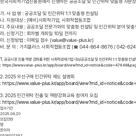
한국사회적기업진흥원에서 진행하는 공공조달 및 민간위탁 맞춤형 자문상
가. 사 업 명 : 공공조달 및 민간위탁 1:1 맞춤형 컨설팅
나. 지원대상 : (예비)사회적기업, 사회적협동조합
다. 주요내용 : 공공조달 전문가와의 맞춤형 컨설팅 및 민간위탁 분야 맟
라. 신청기간 : 회차별 개최일 10일 전까지
마. 신청방법 : 이메일 접수 (value@value-plus.kr)
바. 문 의 : 가치플러스 사회적협동조합 (☎ 044-864-8676 / 042-624
1.
공공시장 진출 역량 강화를 위한 사회적경제기업 대상공공조달 및 민간위탁 1:1 맞춤형 컨
:
https://www.value-plus.kr/app/board/view?md_id=notice&code=47648&pa
2. 2025 우선구매 민간위탁 제도 설명회
:
https://www.value-plus.kr/app/board/view?md_id=notice&cod
3. 2025 민간위탁 진출 및 역량강화교육 참여자 모집
:
https://www.value-plus.kr/app/board/view?md_id=notice&co
접수기간
2025.06.20
모집인원
명
문의처
0516001392