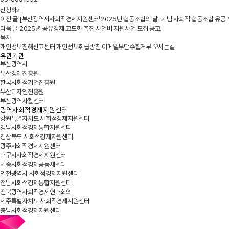
신청하기
이전 글
[부산광역시사회적경제지원센터「2025년 협동조합의 날」 기념 사회적 협동조합 유공 
다음 글
2025년 공유경제 고도화 촉진 사업비 지원사업 모집 공고
목차
개인정보침해신고센터
개인정보취급방침
이메일무단수집거부
오시는길
유관기관
부산광역시
부산경제진흥원
한국사회적기업진흥원
부산디자인진흥원
부산광역자활센터
광역사회적경제지원센터
강원특별자치도 사회적경제지원센터
경남사회적경제통합지원센터
경상북도 사회적경제지원센터
광주사회적경제지원센터
대구시사회적경제지원센터
세종사회적경제공동체센터
인천광역시 사회적경제지원센터
전남사회적경제통합지원센터
전북광역사회적경제연대회의
제주특별자치도 사회적경제지원센터
충남사회적경제지원센터