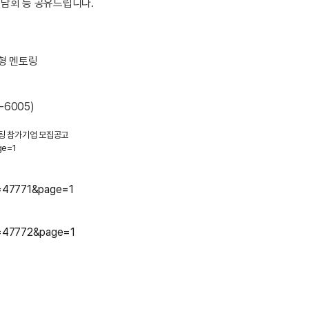
담회 등 공유드립니다.
춤형 멘토링
-6005)
설팅 참가기업 모집공고
ge=1
e=47771&page=1
de=47772&page=1