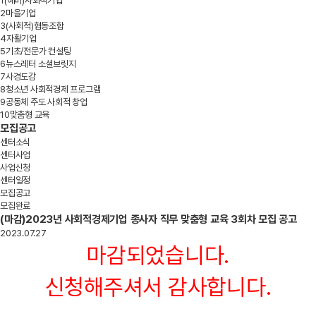
1
(예비)사회적기업
2
마을기업
3
(사회적)협동조합
4
자활기업
5
기초/전문가 컨설팅
6
뉴스레터 소셜브릿지
7
사경도감
8
청소년 사회적경제 프로그램
9
공동체 주도 사회적 창업
10
맞춤형 교육
모집공고
센터소식
센터사업
사업신청
센터일정
모집공고
모집완료
(마감)2023년 사회적경제기업 종사자 직무 맞춤형 교육 3회차 모집 공고
2023.07.27
마감되었습니다.
신청해주셔서 감사합니다.