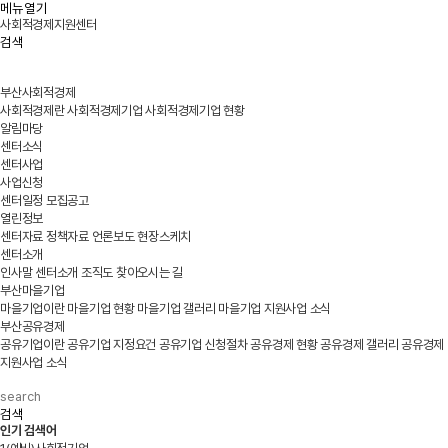
메뉴열기
사회적경제지원센터
검색
부산사회적경제
사회적경제란
사회적경제기업
사회적경제기업 현황
알림마당
센터소식
센터사업
사업신청
센터일정
모집공고
열린정보
센터자료
정책자료
언론보도
현장스케치
센터소개
인사말
센터소개
조직도
찾아오시는 길
부산마을기업
마을기업이란
마을기업 현황
마을기업 갤러리
마을기업 지원사업 소식
부산공유경제
공유기업이란
공유기업 지정요건
공유기업 신청절차
공유경제 현황
공유경제 갤러리
공유경제
지원사업 소식
검색
인기 검색어