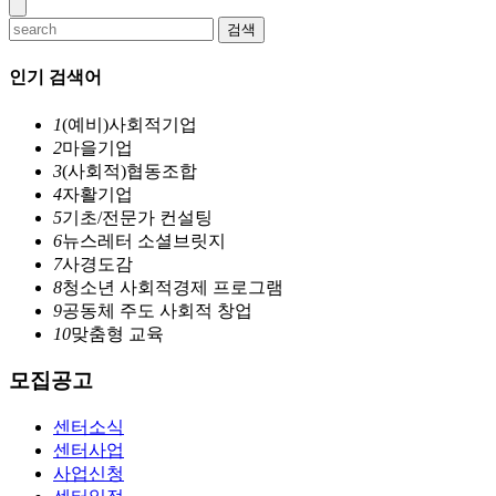
검색
인기 검색어
1
(예비)사회적기업
2
마을기업
3
(사회적)협동조합
4
자활기업
5
기초/전문가 컨설팅
6
뉴스레터 소셜브릿지
7
사경도감
8
청소년 사회적경제 프로그램
9
공동체 주도 사회적 창업
10
맞춤형 교육
모집공고
센터소식
센터사업
사업신청