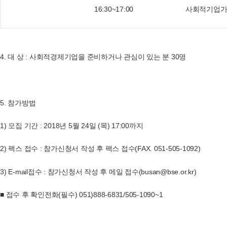
16:30~17:00
사회적기업가
4.
대 상
:
사회적경
제기업을 준비하거나 관심이 있는 분
30
명
5.
참가방법
1)
모집 기간
: 2018
년 5월
2
4일
(목
) 17:00
까지
2)
팩스 접수
:
참가신청서 작성 후 팩스 접수
(FAX. 051-505-1092)
3) E-mail
접수
:
참가신청서 작성 후 메일 접수
(busan@bse.or.kr)
■ 접수 후 확인전화
(
필수
) 051)888-6831/505-1090~1