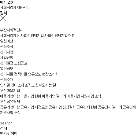
메뉴열기
사회적경제지원센터
검색
부산사회적경제
사회적경제란
사회적경제기업
사회적경제기업 현황
알림마당
센터소식
센터사업
사업신청
센터일정
모집공고
열린정보
센터자료
정책자료
언론보도
현장스케치
센터소개
인사말
센터소개
조직도
찾아오시는 길
부산마을기업
마을기업이란
마을기업 현황
마을기업 갤러리
마을기업 지원사업 소식
부산공유경제
공유기업이란
공유기업 지정요건
공유기업 신청절차
공유경제 현황
공유경제 갤러리
공유경제
지원사업 소식
검색
인기 검색어