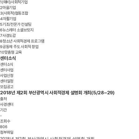
1
(예비)사회적기업
2
마을기업
3
(사회적)협동조합
4
자활기업
5
기초/전문가 컨설팅
6
뉴스레터 소셜브릿지
7
사경도감
8
청소년 사회적경제 프로그램
9
공동체 주도 사회적 창업
10
맞춤형 교육
센터소식
센터소식
센터사업
사업신청
센터일정
모집공고
2018년 제2회 부산광역시 사회적경제 설명회 개최(5/28~29)
출처
사경센터
기간
-
조회수
806
첨부파일
2018
년 제2회
부산광역시
사회적경
제
설명
회 개최