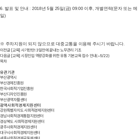
6.
발표 및 안내
:
2018
년 5월
2
5일
(금
) 09:00
이후
,
개별연락
(
문자 또는 메
일
)
※ 주차지원이 되지 않으므로 대중교통을 이용해 주시기 바랍니다
.
이전글
[교육] 사기탄탄! 3일만에 끝내는 노무관리 기초
다음글
[교육] 시장진입 역량강화를 위한 유통 기본교육 접수 안내(~5/22)
목차
유관기관
부산광역시
부산경제진흥원
한국사회적기업진흥원
부산디자인진흥원
부산광역자활센터
광역사회적경제지원센터
강원특별자치도 사회적경제지원센터
경남사회적경제통합지원센터
경상북도 사회적경제지원센터
광주사회적경제지원센터
대구시사회적경제지원센터
세종사회적경제공동체센터