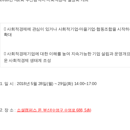

사회적경
제에 관심이 있거나 사회적기업‧마을기업‧협동조합을 시작하
확대

사회적경
제기업에 대한 이해를 높여 지속가능한 기업 설립과 운영개
운
사회적경
제 생태계 조성
1.
일 시
:
2018
년 5월
28
일
(월
) ~ 29
일
(화
) 14:00~17:00
2.
장 소
:
소셜캠퍼스 온 부산
(수영구 수영로 688, 5층)