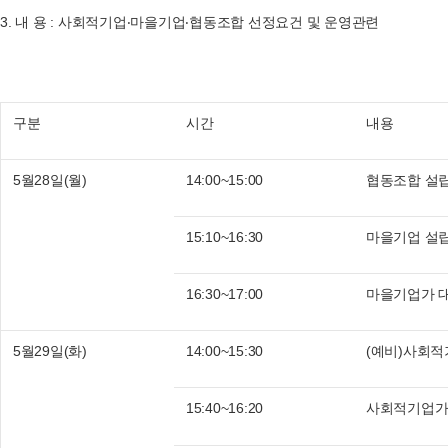
3.
내 용
:
사회적기업‧마을기업‧협동조합 선정요건 및 운영관련
구분
시간
내용
5
월
28
일
(
월
)
14:00~15:00
협동조합 설
15:10~16:30
마을기업 설
16:30~17:00
마을기업가 
5월
29
일
(
화
)
14:00~15:30
(
예비
)
사회적
15:40~16:20
사회적기업가