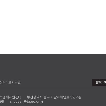
집거부
오시는길
유관기관
회적경제지원센터
부산광역시 중구 자갈치해안로 52, 4층
399
E. busan@bsec.or.kr