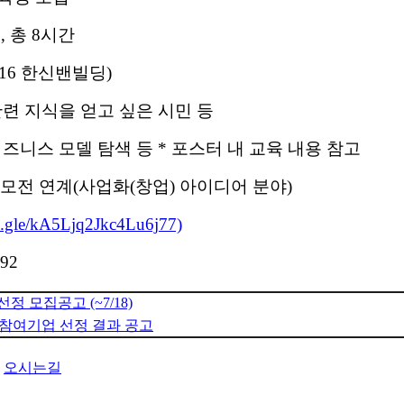
:00, 총 8시간
16 한신밴빌딩)
련 지식을 얻고 싶은 시민 등
즈니스 모델 탐색 등 * 포스터 내 교육 내용 참고
 연계(사업화(창업) 아이디어 분야)
ms.gle/kA5Ljq2Jkc4Lu6j77)
92
정 모집공고 (~7/18)
참여기업 선정 결과 공고
오시는길